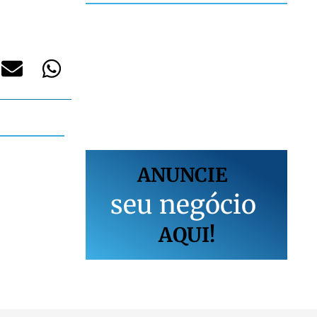
ANUNCIE
s
e
u
n
e
g
ó
c
i
o
AQUI!