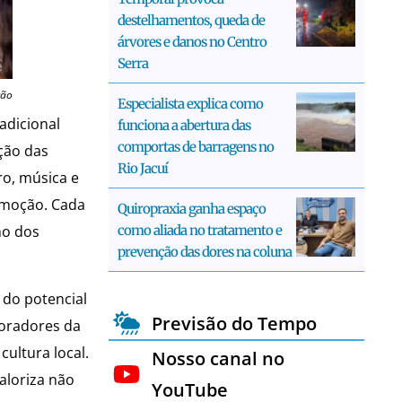
destelhamentos, queda de
árvores e danos no Centro
Serra
ção
Especialista explica como
adicional
funciona a abertura das
comportas de barragens no
ção das
Rio Jacuí
ro, música e
emoção. Cada
Quiropraxia ganha espaço
como aliada no tratamento e
ho dos
prevenção das dores na coluna
 do potencial
Previsão do Tempo
moradores da
ultura local.
Nosso canal no
aloriza não
YouTube