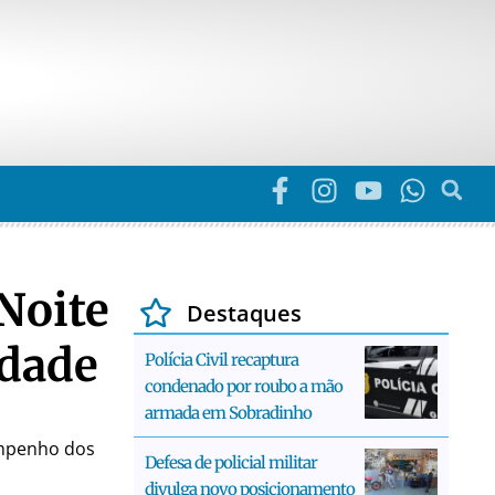
Noite
Destaques
idade
Polícia Civil recaptura
condenado por roubo a mão
armada em Sobradinho
empenho dos
Defesa de policial militar
divulga novo posicionamento