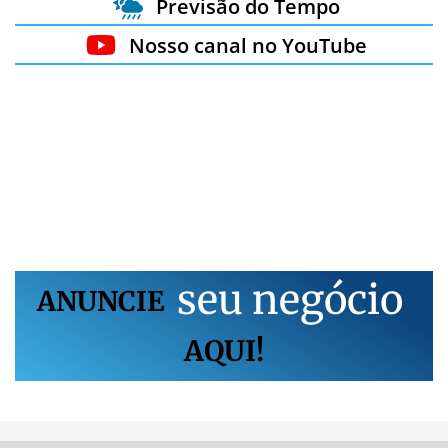
Previsão do Tempo
Nosso canal no YouTube
s
e
u
n
e
g
ó
c
i
o
ANUNCIE
AQUI!