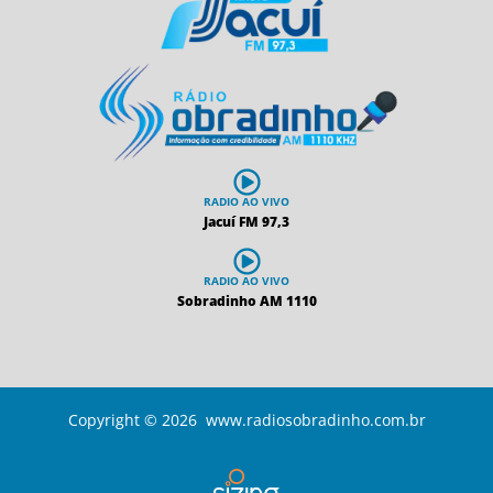
RADIO AO VIVO
Jacuí FM 97,3
RADIO AO VIVO
Sobradinho AM 1110
Copyright © 2026 www.radiosobradinho.com.br