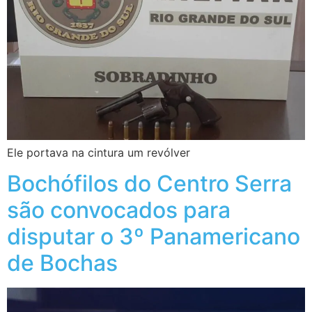
Ele portava na cintura um revólver
Bochófilos do Centro Serra
são convocados para
disputar o 3º Panamericano
de Bochas