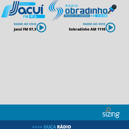
RADIO AO VIVO
RADIO AO VIVO
Jacuí FM 97,3
Sobradinho AM 1110
<<<<
OUÇA
R
Á
D
I
O