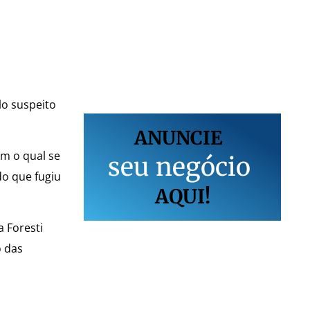
ulo suspeito
ANUNCIE
om o qual se
s
e
u
n
e
g
ó
c
i
o
do que fugiu
AQUI!
a Foresti
o das