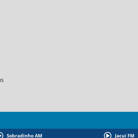
RS
Sobradinho AM
Jacuí FM