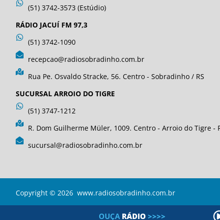
(51) 3742-3573 (Estúdio)
RÁDIO JACUÍ FM 97,3
(51) 3742-1090
recepcao@radiosobradinho.com.br
Rua Pe. Osvaldo Stracke, 56. Centro - Sobradinho / RS
SUCURSAL ARROIO DO TIGRE
(51) 3747-1212
R. Dom Guilherme Müler, 1009. Centro - Arroio do Tigre - 
sucursal@radiosobradinho.com.br
Copyright © 2026 www.radiosobradinho.com.br
OUÇA
R
Á
D
I
O
>>>>