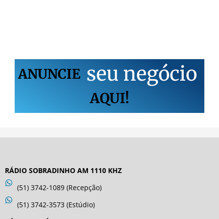
s
e
u
n
e
g
ó
c
i
o
ANUNCIE
AQUI!
RÁDIO SOBRADINHO AM 1110 KHZ
(51) 3742-1089 (Recepção)
(51) 3742-3573 (Estúdio)