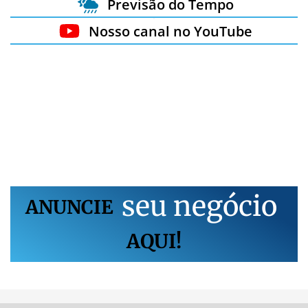
Previsão do Tempo
Nosso canal no YouTube
s
e
u
n
e
g
ó
c
i
o
ANUNCIE
AQUI!