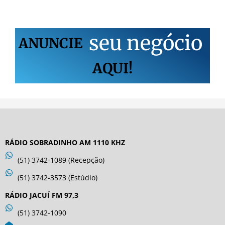
s
e
u
n
e
g
ó
c
i
o
ANUNCIE
AQUI!
RÁDIO SOBRADINHO AM 1110 KHZ
(51) 3742-1089 (Recepção)
(51) 3742-3573 (Estúdio)
RÁDIO JACUÍ FM 97,3
(51) 3742-1090