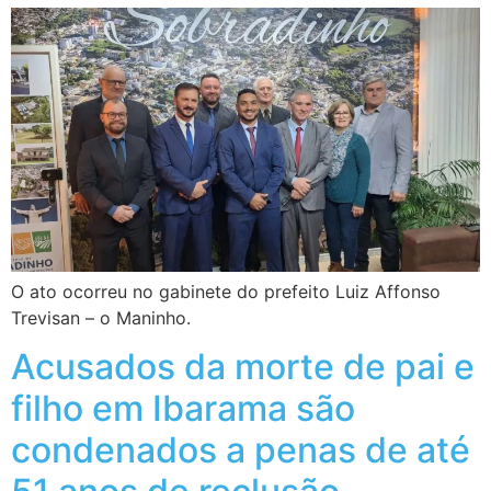
O ato ocorreu no gabinete do prefeito Luiz Affonso
Trevisan – o Maninho.
Acusados da morte de pai e
filho em Ibarama são
condenados a penas de até