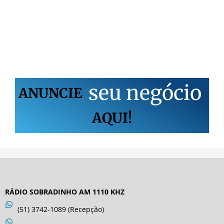
s
e
u
n
e
g
ó
c
i
o
ANUNCIE
AQUI!
RÁDIO SOBRADINHO AM 1110 KHZ
(51) 3742-1089 (Recepção)