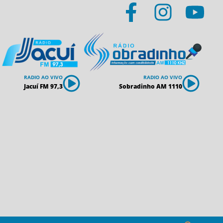
RADIO AO VIVO
RADIO AO VIVO
Jacuí FM 97,3
Sobradinho AM 1110