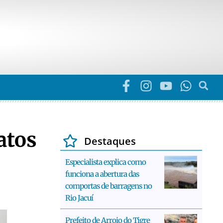
atos
Destaques
Especialista explica como
funciona a abertura das
comportas de barragens no
Rio Jacuí
Prefeito de Arroio do Tigre