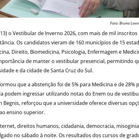
Foto: Bruna Lova
3) o Vestibular de Inverno 2026, com mais de mil inscritos
stância. Os candidatos vieram de 160 municípios de 15 esta
ina, Direito, Biomedicina, Psicologia, Enfermagem e Medic
importância de manter o vestibular presencial, permitindo q
idade e da cidade de Santa Cruz do Sul.
nformou que a abstenção foi de 5% para Medicina e de 28% 
da podem ingressar utilizando notas do Enem ou de vestibu
on Begnis, reforçou que a universidade oferece diversas opç
 ao ensino superior.
ternet, direitos humanos, cidadania, democracia, misogini
ivulgado no sábado à noite. Os resultados dos cursos de gra