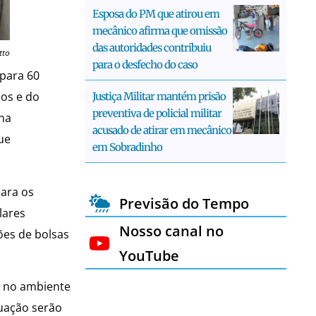
Esposa do PM que atirou em
mecânico afirma que omissão
das autoridades contribuiu
tto
para o desfecho do caso
 para 60
dos e do
Justiça Militar mantém prisão
preventiva de policial militar
ina
acusado de atirar em mecânico
ue
em Sobradinho
para os
Previsão do Tempo
lares
Nosso canal no
ões de bolsas
YouTube
a no ambiente
duação serão