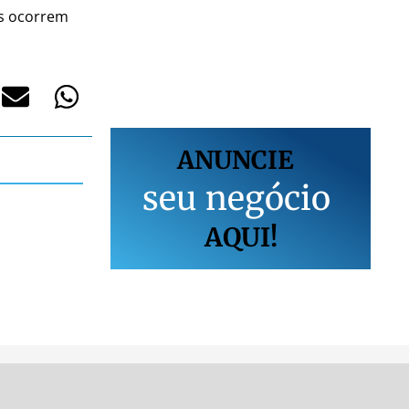
as ocorrem
ANUNCIE
s
e
u
n
e
g
ó
c
i
o
AQUI!