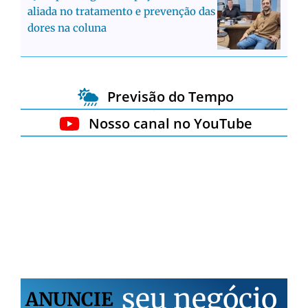
aliada no tratamento e prevenção das
dores na coluna
Previsão do Tempo
Nosso canal no YouTube
s
e
u
n
e
g
ó
c
i
o
ANUNCIE