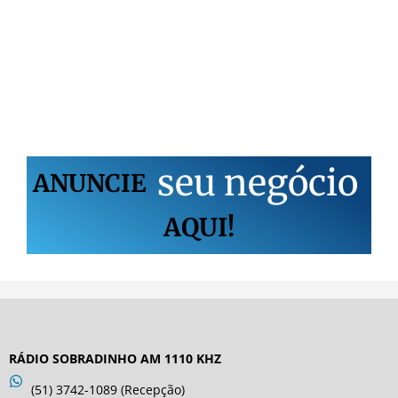
s
e
u
n
e
g
ó
c
i
o
ANUNCIE
AQUI!
RÁDIO SOBRADINHO AM 1110 KHZ
(51) 3742-1089 (Recepção)