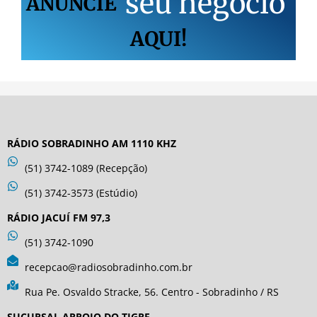
s
e
u
n
e
g
ó
c
i
o
ANUNCIE
AQUI!
RÁDIO SOBRADINHO AM 1110 KHZ
(51) 3742-1089 (Recepção)
(51) 3742-3573 (Estúdio)
RÁDIO JACUÍ FM 97,3
(51) 3742-1090
recepcao@radiosobradinho.com.br
Rua Pe. Osvaldo Stracke, 56. Centro - Sobradinho / RS
SUCURSAL ARROIO DO TIGRE