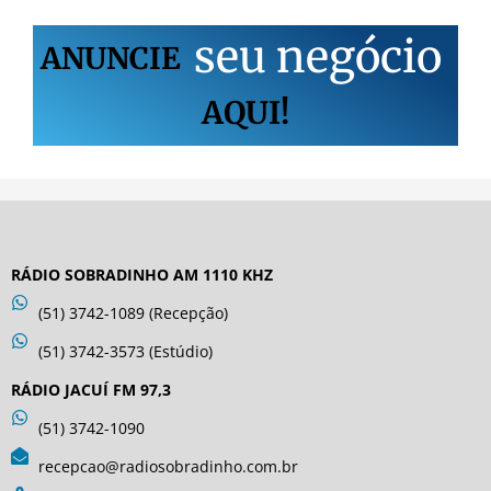
s
e
u
n
e
g
ó
c
i
o
ANUNCIE
AQUI!
RÁDIO SOBRADINHO AM 1110 KHZ
(51) 3742-1089 (Recepção)
(51) 3742-3573 (Estúdio)
RÁDIO JACUÍ FM 97,3
(51) 3742-1090
recepcao@radiosobradinho.com.br