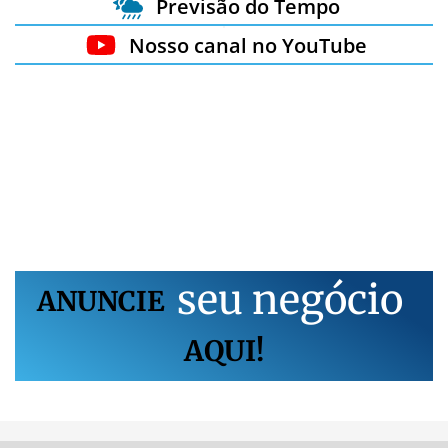
Previsão do Tempo
Nosso canal no YouTube
s
e
u
n
e
g
ó
c
i
o
ANUNCIE
AQUI!