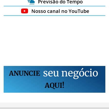
Previsão do Tempo
Nosso canal no YouTube
s
e
u
n
e
g
ó
c
i
o
ANUNCIE
AQUI!