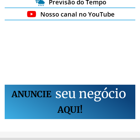
Previsão do Tempo
Nosso canal no YouTube
s
e
u
n
e
g
ó
c
i
o
ANUNCIE
AQUI!