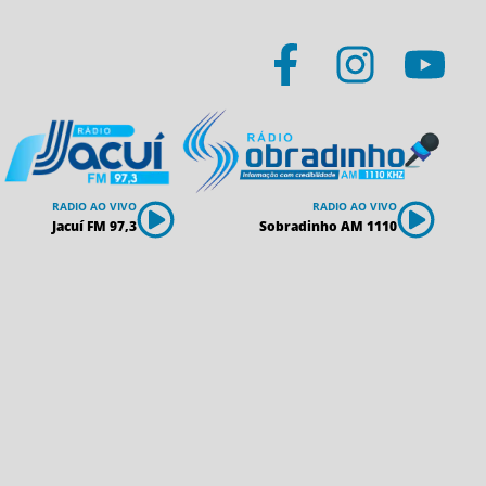
RADIO AO VIVO
RADIO AO VIVO
Jacuí FM 97,3
Sobradinho AM 1110