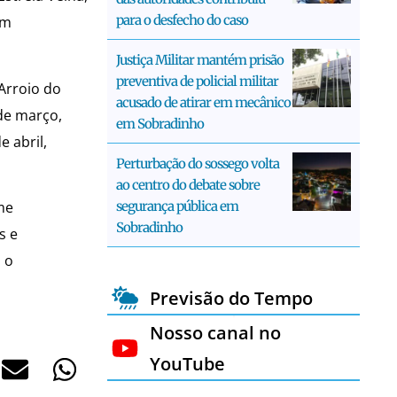
para o desfecho do caso
um
Justiça Militar mantém prisão
preventiva de policial militar
 Arroio do
acusado de atirar em mecânico
 de março,
em Sobradinho
 abril,
Perturbação do sossego volta
ao centro do debate sobre
segurança pública em
me
Sobradinho
s e
 o
Previsão do Tempo
Nosso canal no
YouTube