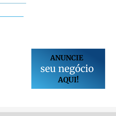
ANUNCIE
s
e
u
n
e
g
ó
c
i
o
AQUI!