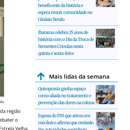
beneficente da história e
espera reunir comunidade no
Ginásio Benão
Ibarama celebra 25 anos de
história com o Dia da Troca de
Sementes Crioulas nesta
quinta e sexta-feira
Mais lidas da semana
Quiropraxia ganha espaço
como aliada no tratamento e
ção
prevenção das dores na coluna
 da região
Esposa do PM que atirou em
debater o
mecânico afirma que omissão
strela Velha,
das autoridades contribuiu