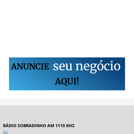
s
e
u
n
e
g
ó
c
i
o
ANUNCIE
AQUI!
RÁDIO SOBRADINHO AM 1110 KHZ