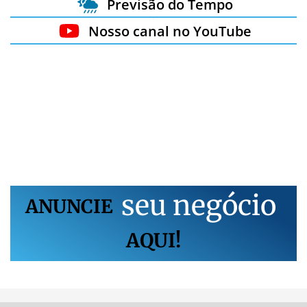
Previsão do Tempo
Nosso canal no YouTube
s
e
u
n
e
g
ó
c
i
o
ANUNCIE
AQUI!