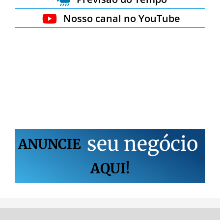
Nosso canal no YouTube
s
e
u
n
e
g
ó
c
i
o
ANUNCIE
AQUI!