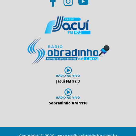
RADIO AO VIVO
Jacuí FM 97,3
RADIO AO VIVO
Sobradinho AM 1110
Copyright © 2026 www.radiosobradinho.com.br