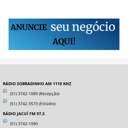
s
e
u
n
e
g
ó
c
i
o
ANUNCIE
AQUI!
RÁDIO SOBRADINHO AM 1110 KHZ
(51) 3742-1089 (Recepção)
(51) 3742-3573 (Estúdio)
RÁDIO JACUÍ FM 97,3
(51) 3742-1090