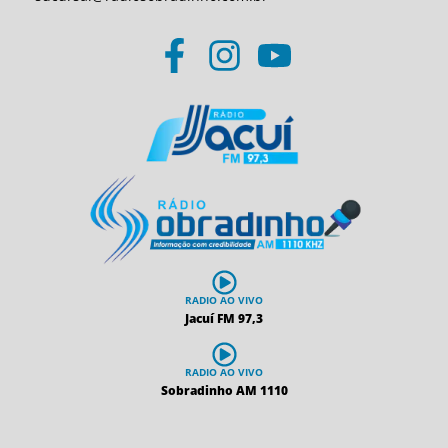
RADIO AO VIVO
Jacuí FM 97,3
RADIO AO VIVO
Sobradinho AM 1110