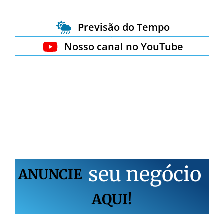
Previsão do Tempo
Nosso canal no YouTube
s
e
u
n
e
g
ó
c
i
o
ANUNCIE
AQUI!