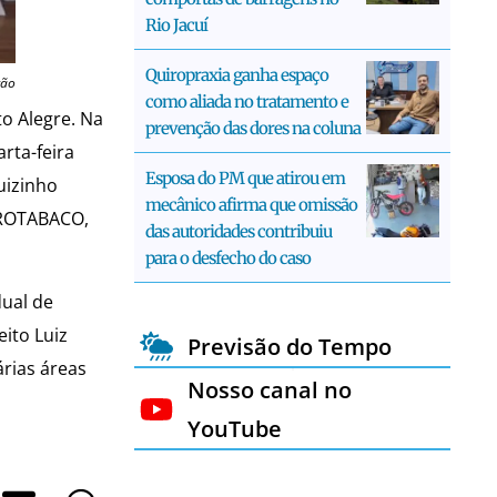
Rio Jacuí
Quiropraxia ganha espaço
ção
como aliada no tratamento e
to Alegre. Na
prevenção das dores na coluna
rta-feira
Esposa do PM que atirou em
uizinho
mecânico afirma que omissão
PROTABACO,
das autoridades contribuiu
para o desfecho do caso
dual de
ito Luiz
Previsão do Tempo
rias áreas
Nosso canal no
YouTube