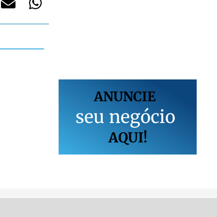
ANUNCIE
s
e
u
n
e
g
ó
c
i
o
AQUI!