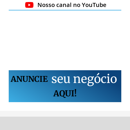
Nosso canal no YouTube
s
e
u
n
e
g
ó
c
i
o
ANUNCIE
AQUI!