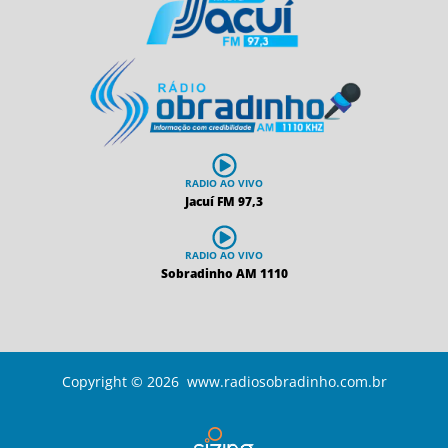
RADIO AO VIVO
Jacuí FM 97,3
RADIO AO VIVO
Sobradinho AM 1110
Copyright © 2026 www.radiosobradinho.com.br