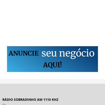
s
e
u
n
e
g
ó
c
i
o
ANUNCIE
AQUI!
RÁDIO SOBRADINHO AM 1110 KHZ