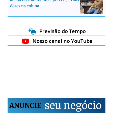
dores na coluna
Previsão do Tempo
Nosso canal no YouTube
s
e
u
n
e
g
ó
c
i
o
ANUNCIE