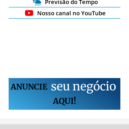
Previsão do Tempo
Nosso canal no YouTube
s
e
u
n
e
g
ó
c
i
o
ANUNCIE
AQUI!