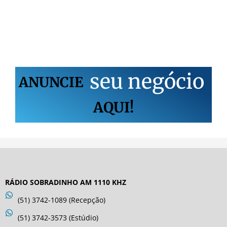
s
e
u
n
e
g
ó
c
i
o
ANUNCIE
AQUI!
RÁDIO SOBRADINHO AM 1110 KHZ
(51) 3742-1089 (Recepção)
(51) 3742-3573 (Estúdio)