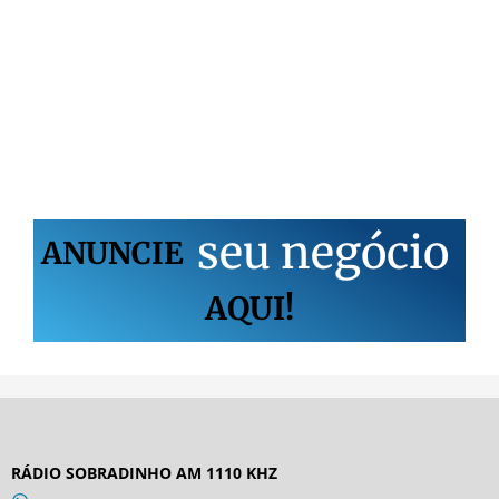
s
e
u
n
e
g
ó
c
i
o
ANUNCIE
AQUI!
RÁDIO SOBRADINHO AM 1110 KHZ