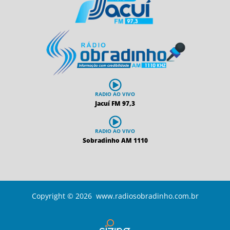
RADIO AO VIVO
Jacuí FM 97,3
RADIO AO VIVO
Sobradinho AM 1110
Copyright © 2026 www.radiosobradinho.com.br