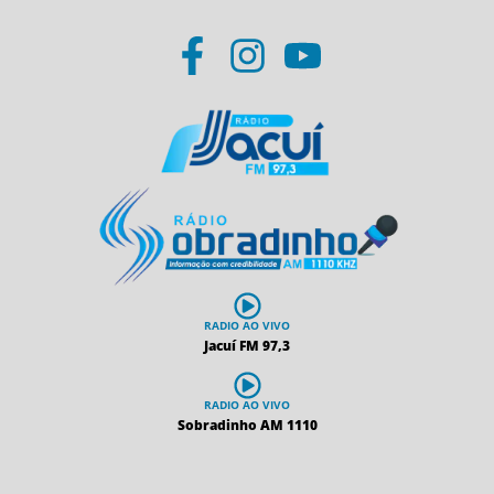
RADIO AO VIVO
Jacuí FM 97,3
RADIO AO VIVO
Sobradinho AM 1110