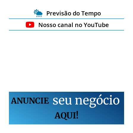
Previsão do Tempo
Nosso canal no YouTube
s
e
u
n
e
g
ó
c
i
o
ANUNCIE
AQUI!