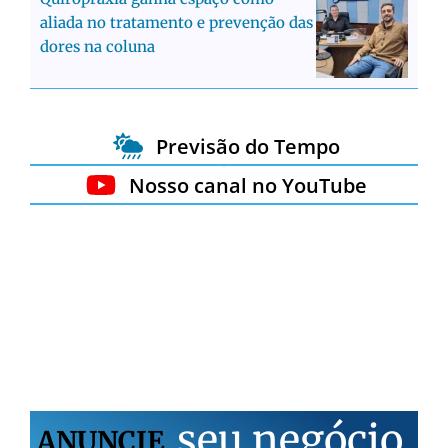
aliada no tratamento e prevenção das
dores na coluna
Previsão do Tempo
Nosso canal no YouTube
s
e
u
n
e
g
ó
c
i
o
ANUNCIE