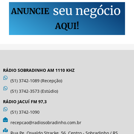
s
e
u
n
e
g
ó
c
i
o
ANUNCIE
AQUI!
RÁDIO SOBRADINHO AM 1110 KHZ
(51) 3742-1089 (Recepção)
(51) 3742-3573 (Estúdio)
RÁDIO JACUÍ FM 97,3
(51) 3742-1090
recepcao@radiosobradinho.com.br
Rua Pe. Osvaldo Stracke, 56. Centro - Sobradinho / RS