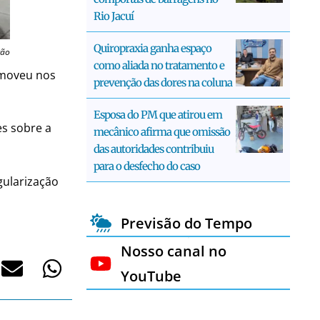
Rio Jacuí
Quiropraxia ganha espaço
ção
como aliada no tratamento e
romoveu nos
prevenção das dores na coluna
Esposa do PM que atirou em
es sobre a
mecânico afirma que omissão
das autoridades contribuiu
para o desfecho do caso
gularização
Previsão do Tempo
Nosso canal no
YouTube