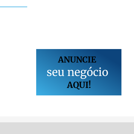
ANUNCIE
s
e
u
n
e
g
ó
c
i
o
AQUI!