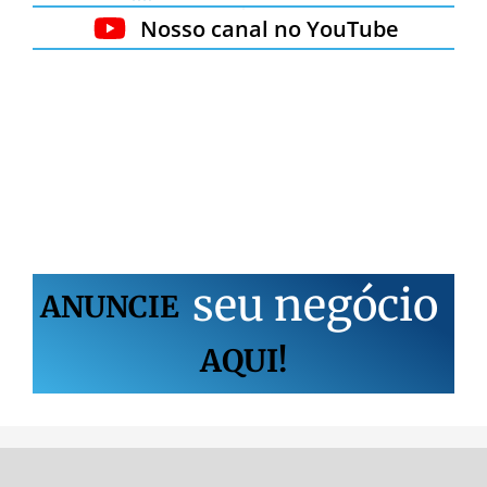
Nosso canal no YouTube
s
e
u
n
e
g
ó
c
i
o
ANUNCIE
AQUI!