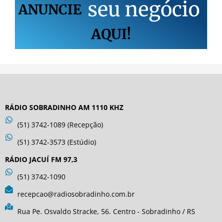
s
e
u
n
e
g
ó
c
i
o
ANUNCIE
AQUI!
RÁDIO SOBRADINHO AM 1110 KHZ
(51) 3742-1089 (Recepção)
(51) 3742-3573 (Estúdio)
RÁDIO JACUÍ FM 97,3
(51) 3742-1090
recepcao@radiosobradinho.com.br
Rua Pe. Osvaldo Stracke, 56. Centro - Sobradinho / RS