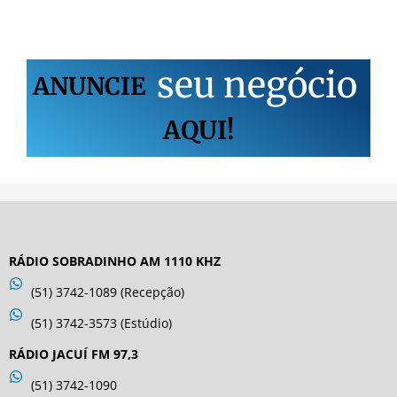
s
e
u
n
e
g
ó
c
i
o
ANUNCIE
AQUI!
RÁDIO SOBRADINHO AM 1110 KHZ
(51) 3742-1089 (Recepção)
(51) 3742-3573 (Estúdio)
RÁDIO JACUÍ FM 97,3
(51) 3742-1090