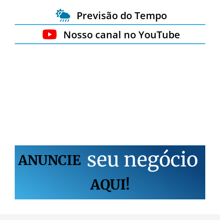
Previsão do Tempo
Nosso canal no YouTube
s
e
u
n
e
g
ó
c
i
o
ANUNCIE
AQUI!