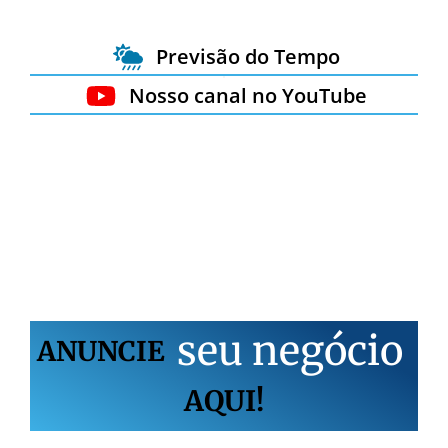
Previsão do Tempo
Nosso canal no YouTube
s
e
u
n
e
g
ó
c
i
o
ANUNCIE
AQUI!