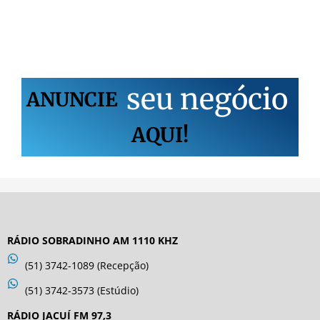
s
e
u
n
e
g
ó
c
i
o
ANUNCIE
AQUI!
RÁDIO SOBRADINHO AM 1110 KHZ
(51) 3742-1089 (Recepção)
(51) 3742-3573 (Estúdio)
RÁDIO JACUÍ FM 97,3