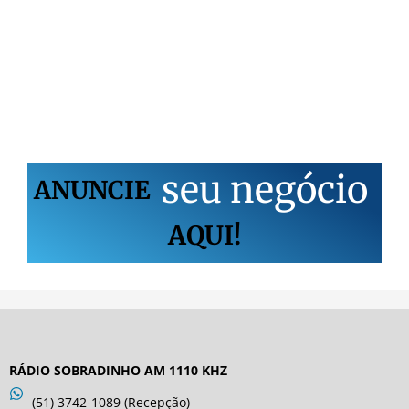
s
e
u
n
e
g
ó
c
i
o
ANUNCIE
AQUI!
RÁDIO SOBRADINHO AM 1110 KHZ
(51) 3742-1089 (Recepção)