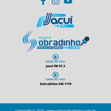
RADIO AO VIVO
Jacuí FM 97,3
RADIO AO VIVO
Sobradinho AM 1110
Copyright © 2026 www.radiosobradinho.com.br