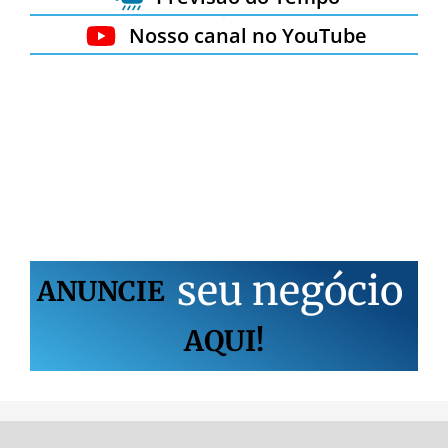
Nosso canal no YouTube
s
e
u
n
e
g
ó
c
i
o
ANUNCIE
AQUI!