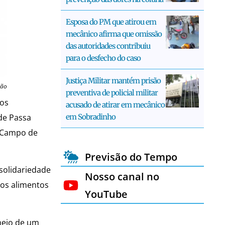
Esposa do PM que atirou em
mecânico afirma que omissão
das autoridades contribuiu
para o desfecho do caso
Justiça Militar mantém prisão
ção
preventiva de policial militar
dos
acusado de atirar em mecânico
em Sobradinho
de Passa
m Campo de
Previsão do Tempo
 solidariedade
Nosso canal no
 os alimentos
YouTube
meio de um