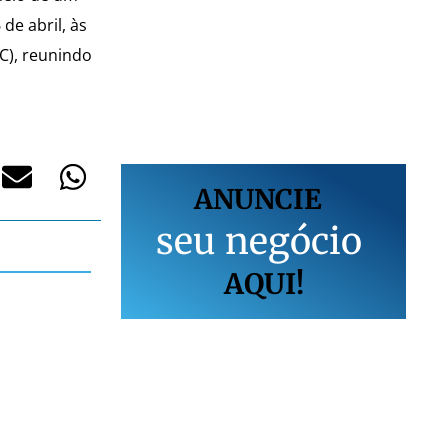
 de abril, às
C), reunindo
ANUNCIE
s
e
u
n
e
g
ó
c
i
o
AQUI!