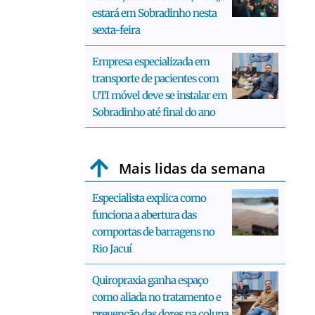
estará em Sobradinho nesta
sexta-feira
Empresa especializada em
transporte de pacientes com
UTI móvel deve se instalar em
Sobradinho até final do ano
Mais lidas da semana
Especialista explica como
funciona a abertura das
comportas de barragens no
Rio Jacuí
Quiropraxia ganha espaço
como aliada no tratamento e
prevenção das dores na coluna