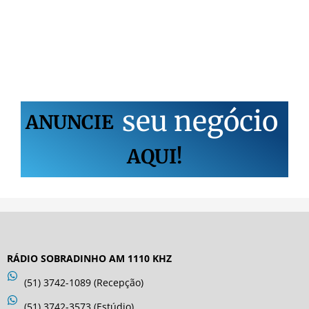
s
e
u
n
e
g
ó
c
i
o
ANUNCIE
AQUI!
RÁDIO SOBRADINHO AM 1110 KHZ
(51) 3742-1089 (Recepção)
(51) 3742-3573 (Estúdio)