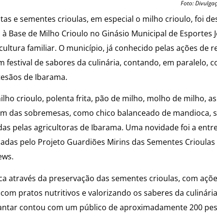
Foto: Divulga
itas e sementes crioulas, em especial o milho crioulo, foi d
o à Base de Milho Crioulo no Ginásio Municipal de Esportes J
ultura familiar. O município, já conhecido pelas ações de r
festival de sabores da culinária, contando, em paralelo, 
tesãos de Ibarama.
lho crioulo, polenta frita, pão de milho, molho de milho, a
 além das sobremesas, como chico balanceado de mandioca,
as pelas agricultoras de Ibarama. Uma novidade foi a entr
nadas pelo Projeto Guardiões Mirins das Sementes Crioulas
ews.
ípica através da preservação das sementes crioulas, com açõ
 pratos nutritivos e valorizando os saberes da culinária 
jantar contou com um público de aproximadamente 200 pes