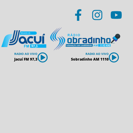
RADIO AO VIVO
RADIO AO VIVO
Jacuí FM 97,3
Sobradinho AM 1110