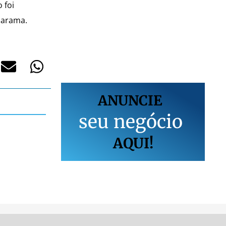
 foi
barama.
ANUNCIE
s
e
u
n
e
g
ó
c
i
o
AQUI!