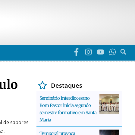
ulo
Destaques
Seminário Interdiocesano
Bom Pastor inicia segundo
semestre formativo em Santa
Maria
al de sabores
ma.
Temporal provoca