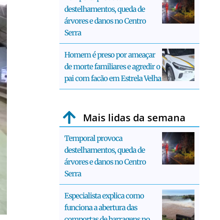
destelhamentos, queda de
árvores e danos no Centro
Serra
Homem é preso por ameaçar
de morte familiares e agredir o
pai com facão em Estrela Velha
Mais lidas da semana
Temporal provoca
destelhamentos, queda de
árvores e danos no Centro
Serra
Especialista explica como
funciona a abertura das
comportas de barragens no