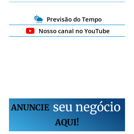
Previsão do Tempo
Nosso canal no YouTube
s
e
u
n
e
g
ó
c
i
o
ANUNCIE
AQUI!