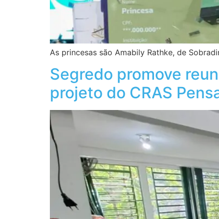
As princesas são Amabily Rathke, de Sobradin
Segredo promove reuni
projeto do CRAS Pens