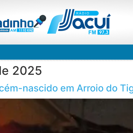
de 2025
recém-nascido em Arroio do Ti