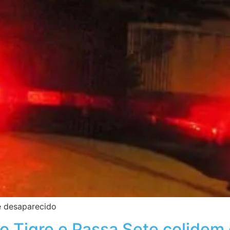
ue desaparecido
o Tigre e Passa Sete colide