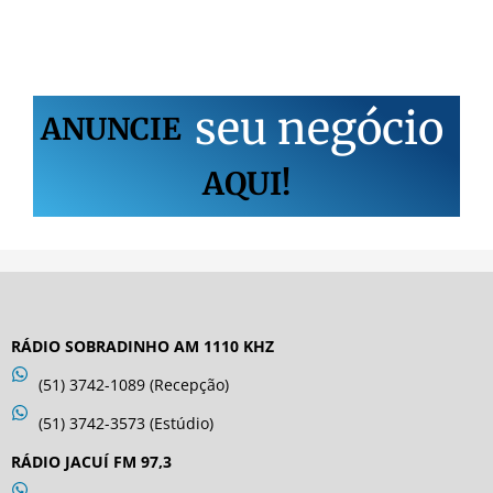
s
e
u
n
e
g
ó
c
i
o
ANUNCIE
AQUI!
RÁDIO SOBRADINHO AM 1110 KHZ
(51) 3742-1089 (Recepção)
(51) 3742-3573 (Estúdio)
RÁDIO JACUÍ FM 97,3