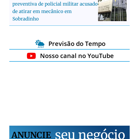
preventiva de policial militar acusado
de atirar em mecânico em
Sobradinho
Previsão do Tempo
Nosso canal no YouTube
s
e
u
n
e
g
ó
c
i
o
ANUNCIE